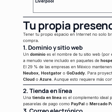
Liverpool
Tu propia presen
Tener tu propio espacio en Internet no solo bri
compra.
1. Dominio y sitio web
Un
dominio
es el nombre de tu sitio web (por
a menudo viene incluido en paquetes de
hosp
El 29 % de las empresas en México mantienen 
Neubox
,
Hostgator
o
GoDaddy
. Para proyec
Cloud
o
Azure
. Aunque esto requiere más cono
2. Tienda en línea
Una
tienda en línea
es el complemento ideal pa
pasarelas de pago como
PayPal
o
Mercado P
3. Correo electrónico