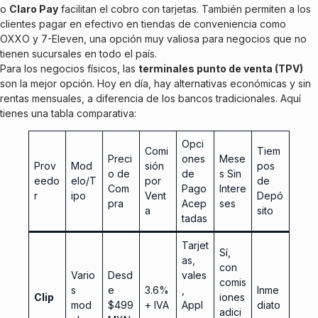
o
Claro Pay
facilitan el cobro con tarjetas. También permiten a los
clientes pagar en efectivo en tiendas de conveniencia como
OXXO y 7-Eleven, una opción muy valiosa para negocios que no
tienen sucursales en todo el país.
Para los negocios físicos, las
terminales punto de venta (TPV)
son la mejor opción. Hoy en día, hay alternativas económicas y sin
rentas mensuales, a diferencia de los bancos tradicionales. Aquí
tienes una tabla comparativa:
Opci
Comi
Tiem
Preci
ones
Mese
Prov
Mod
sión
pos
o de
de
s Sin
eedo
elo/T
por
de
Com
Pago
Intere
r
ipo
Vent
Depó
pra
Acep
ses
a
sito
tadas
Tarjet
Sí,
as,
con
Vario
Desd
vales
comis
s
e
3.6%
,
Inme
Clip
iones
mod
$499
+ IVA
Appl
diato
adici