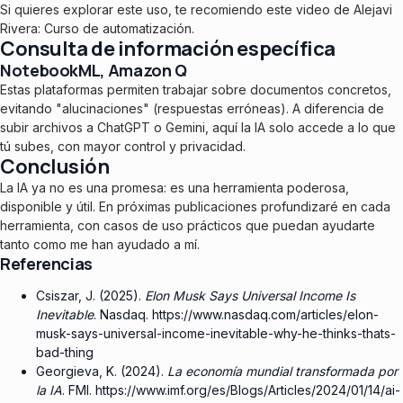
Si quieres explorar este uso, te recomiendo este video de Alejavi
Rivera:
Curso de automatización
.
Consulta de información específica
NotebookML, Amazon Q
Estas plataformas permiten trabajar sobre documentos concretos,
evitando "alucinaciones" (respuestas erróneas). A diferencia de
subir archivos a ChatGPT o Gemini, aquí la IA solo accede a lo que
tú subes, con mayor control y privacidad.
Conclusión
La IA ya no es una promesa: es una herramienta poderosa,
disponible y útil. En próximas publicaciones profundizaré en cada
herramienta, con casos de uso prácticos que puedan ayudarte
tanto como me han ayudado a mí.
Referencias
Csiszar, J. (2025).
Elon Musk Says Universal Income Is
Inevitable
. Nasdaq.
https://www.nasdaq.com/articles/elon-
musk-says-universal-income-inevitable-why-he-thinks-thats-
bad-thing
Georgieva, K. (2024).
La economía mundial transformada por
la IA
. FMI.
https://www.imf.org/es/Blogs/Articles/2024/01/14/ai-