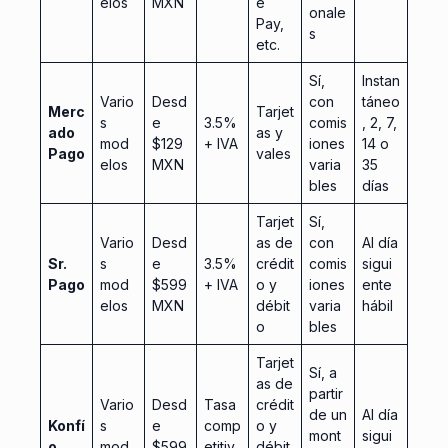
elos
MXN
e
onale
Pay,
s
etc.
Sí,
Instan
Vario
Desd
con
táneo
Merc
Tarjet
s
e
3.5%
comis
, 2, 7,
ado
as y
mod
$129
+ IVA
iones
14 o
Pago
vales
elos
MXN
varia
35
bles
días
Tarjet
Sí,
Vario
Desd
as de
con
Al día
Sr.
s
e
3.5%
crédit
comis
sigui
Pago
mod
$599
+ IVA
o y
iones
ente
elos
MXN
débit
varia
hábil
o
bles
Tarjet
Sí, a
as de
partir
Vario
Desd
Tasa
crédit
de un
Al día
Konfí
s
e
comp
o y
mont
sigui
o
mod
$599
etitiv
débit