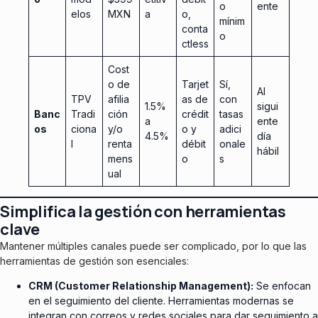
o
ente
elos
MXN
a
o,
mínim
conta
o
ctless
Cost
o de
Tarjet
Sí,
Al
TPV
afilia
as de
con
1.5%
sigui
Banc
Tradi
ción
crédit
tasas
a
ente
os
ciona
y/o
o y
adici
4.5%
día
l
renta
débit
onale
hábil
mens
o
s
ual
Simplifica la gestión con herramientas
clave
Mantener múltiples canales puede ser complicado, por lo que las
herramientas de gestión son esenciales:
CRM (Customer Relationship Management):
Se enfocan
en el seguimiento del cliente. Herramientas modernas se
integran con correos y redes sociales para dar seguimiento a